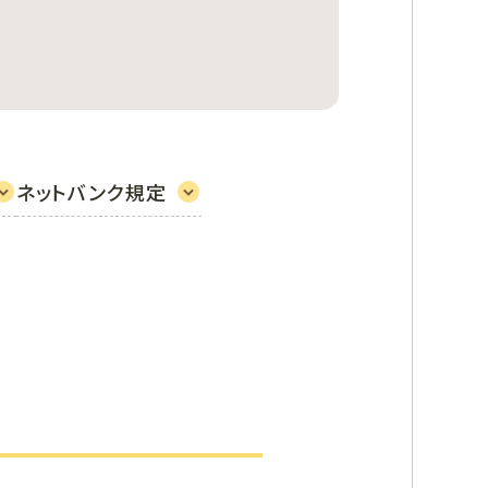
ネットバンク規定