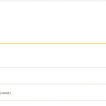
 240KB）