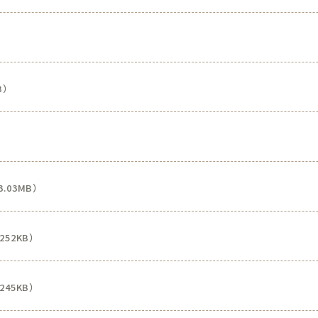
B）
3.03MB）
 252KB）
 245KB）