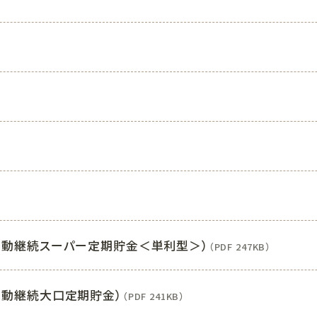
自動継続スーパー定期貯金＜単利型＞）
（PDF 247KB）
自動継続大口定期貯金）
（PDF 241KB）