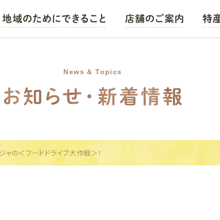
営農情報
JAバンク
News & Topics
JAローン
JA共済
JA葬祭
農機・車輌・燃料
ワンジャの＜フードドライブ大作戦＞！
食と未来のために