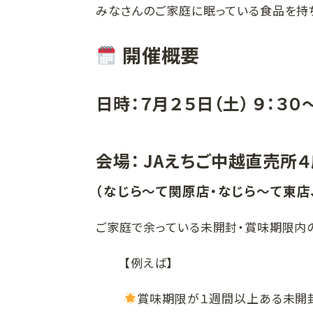
みなさんのご家庭に眠っている食品を持
開催概要
日時：７月２５日（土） ９：３０
会場：
JAえちご中越直売所
（なじら～て関原店・なじら～て
東店
ご家庭で余っている未開封・賞味期限内
【例えば】
賞味期限が１週間以上ある未開封