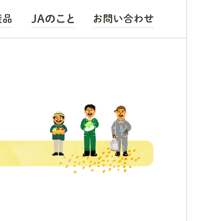
お米
組織の概要
野菜
会長メッセージ
果物
経営方針
畜産・花卉・その他
広報誌
レシピ集
組合員募集
採用情報
公式キャラクター