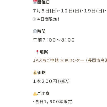
開催日
７月５日(日)・１２日(日)・１９日(日)
※４日間限定！
時間
午前７：００〜８：００
場所
ＪＡえちご中越 大豆センター （長岡市高瀬
価格
１本２００円
（税込）
ご注意
・各日１，５００本限定