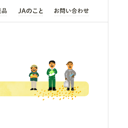
お米
組織の概要
野菜
会長メッセージ
果物
経営方針
畜産・花卉・その他
広報誌
レシピ集
組合員募集
採用情報
公式キャラクター