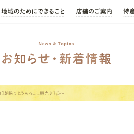
営農情報
JAバンク
News & Topics
JAローン
JA共済
JA葬祭
農機・車輌・燃料
！】朝採りとうもろこし販売♪7/5～
食と未来のために