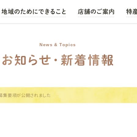
営農情報
JAバンク
News & Topics
JAローン
JA共済
JA葬祭
農機・車輌・燃料
募集要項が公開されました
食と未来のために