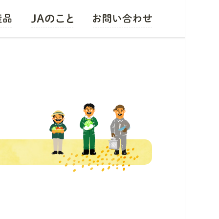
お米
組織の概要
野菜
会長メッセージ
果物
経営方針
畜産・花卉・その他
広報誌
レシピ集
組合員募集
採用情報
公式キャラクター